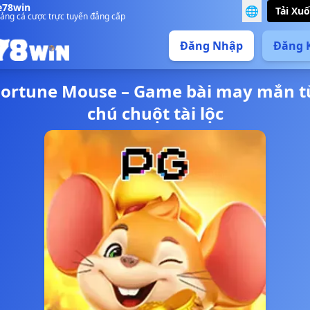
e78win
🌐
Tải Xu
ảng cá cược trực tuyến đẳng cấp
Đăng Nhập
Đăng 
Fortune Mouse – Game bài may mắn t
chú chuột tài lộc