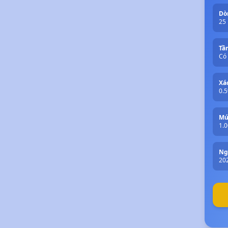
Dò
25
Tầ
Có
Xác
0.
Mức
1.
Ng
20